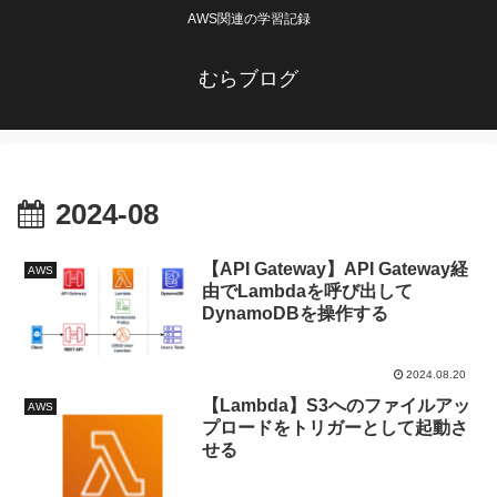
AWS関連の学習記録
むらブログ
2024-08
【API Gateway】API Gateway経
AWS
由でLambdaを呼び出して
DynamoDBを操作する
2024.08.20
【Lambda】S3へのファイルアッ
AWS
プロードをトリガーとして起動さ
せる