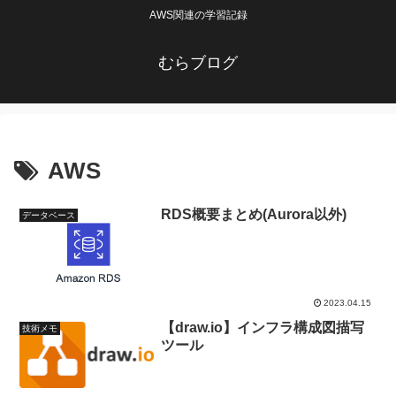
AWS関連の学習記録
むらブログ
AWS
RDS概要まとめ(Aurora以外)
データベース
2023.04.15
【draw.io】インフラ構成図描写
技術メモ
ツール