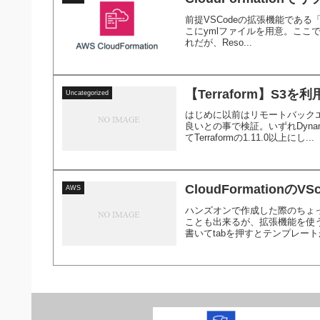
前提VSCodeの拡張機能である「
こにymlファイルを用意。ここでは
れだが、Reso...
【Terraform】S
Uncategorized
はじめに以前はリモートバックエ
良いとの事で検証。いずれDyn
てTerraformの1.11.0以上にし...
CloudFormation
AWS
ハンズオンで作成した際のちょっ
ことも出来るが、拡張機能を使うと
書いてtabを押すとテンプレートが