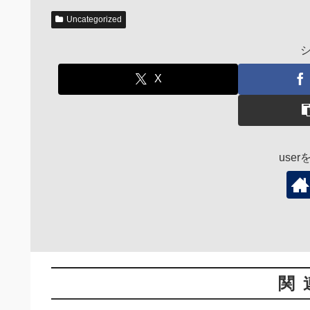
Uncategorized
X
use
関