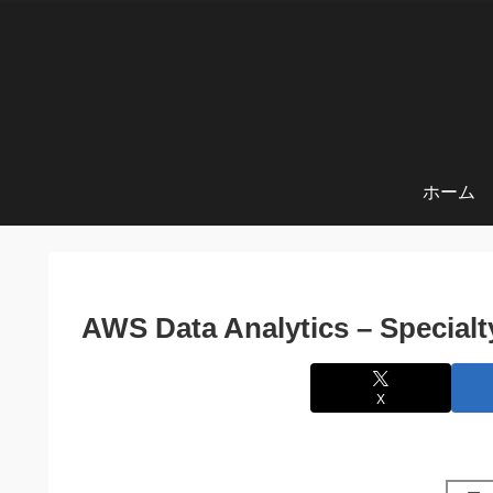
ホーム
AWS Data Analytics – Spec
X