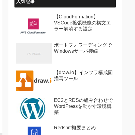
人気記事
【CloudFormation】
VSCode拡張機能の構文エ
ラー解消する設定
ポートフォワーディングで
Windowsサーバ接続
【draw.io】インフラ構成図
描写ツール
EC2とRDSの組み合わせで
WordPressを動かす環境構
築
Redshift概要まとめ